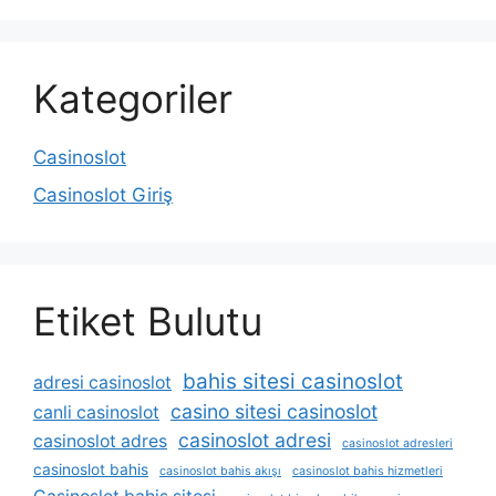
Kategoriler
Casinoslot
Casinoslot Giriş
Etiket Bulutu
bahis sitesi casinoslot
adresi casinoslot
casino sitesi casinoslot
canli casinoslot
casinoslot adresi
casinoslot adres
casinoslot adresleri
casinoslot bahis
casinoslot bahis akışı
casinoslot bahis hizmetleri