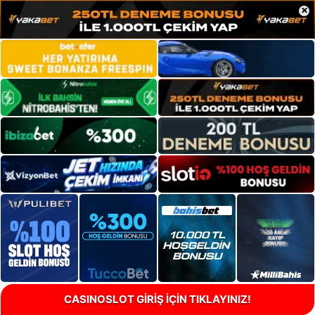
×
CASINOSLOT GİRİŞ İÇİN TIKLAYINIZ!