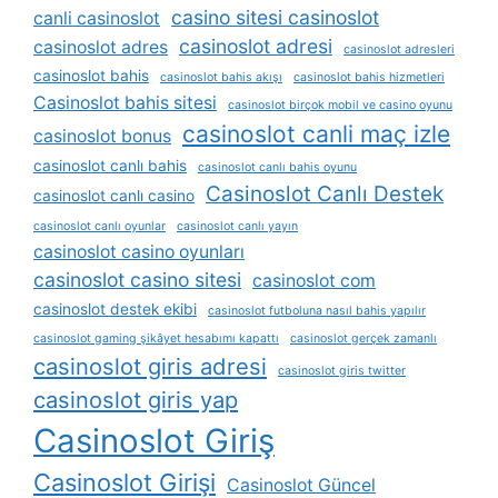
casino sitesi casinoslot
canli casinoslot
casinoslot adresi
casinoslot adres
casinoslot adresleri
casinoslot bahis
casinoslot bahis akışı
casinoslot bahis hizmetleri
Casinoslot bahis sitesi
casinoslot birçok mobil ve casino oyunu
casinoslot canli maç izle
casinoslot bonus
casinoslot canlı bahis
casinoslot canlı bahis oyunu
Casinoslot Canlı Destek
casinoslot canlı casino
casinoslot canlı oyunlar
casinoslot canlı yayın
casinoslot casino oyunları
casinoslot casino sitesi
casinoslot com
casinoslot destek ekibi
casinoslot futboluna nasıl bahis yapılır
casinoslot gaming şikâyet hesabımı kapattı
casinoslot gerçek zamanlı
casinoslot giris adresi
casinoslot giris twitter
casinoslot giris yap
Casinoslot Giriş
Casinoslot Girişi
Casinoslot Güncel