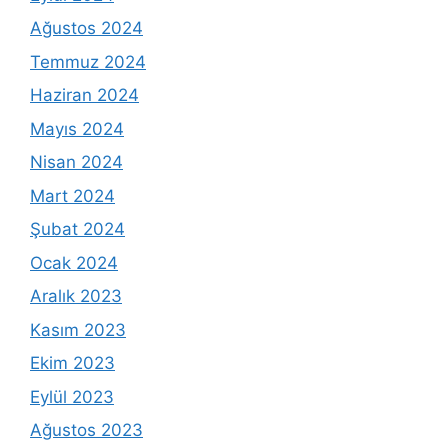
Ağustos 2024
Temmuz 2024
Haziran 2024
Mayıs 2024
Nisan 2024
Mart 2024
Şubat 2024
Ocak 2024
Aralık 2023
Kasım 2023
Ekim 2023
Eylül 2023
Ağustos 2023