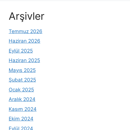
Arşivler
Temmuz 2026
Haziran 2026
Eylül 2025
Haziran 2025
Mayıs 2025
Şubat 2025
Ocak 2025
Aralık 2024
Kasım 2024
Ekim 2024
Eylül 2024