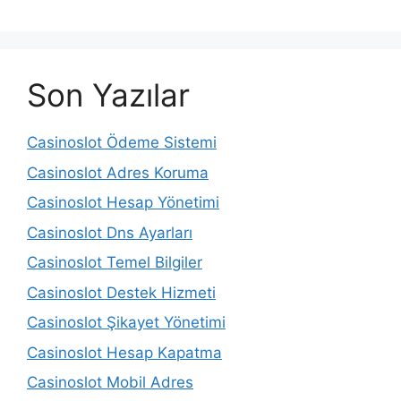
Son Yazılar
Casinoslot Ödeme Sistemi
Casinoslot Adres Koruma
Casinoslot Hesap Yönetimi
Casinoslot Dns Ayarları
Casinoslot Temel Bilgiler
Casinoslot Destek Hizmeti
Casinoslot Şikayet Yönetimi
Casinoslot Hesap Kapatma
Casinoslot Mobil Adres