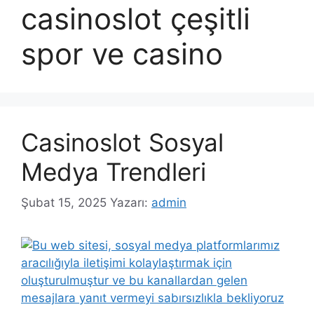
casinoslot çeşitli
spor ve casino
Casinoslot Sosyal
Medya Trendleri
Şubat 15, 2025
Yazarı:
admin