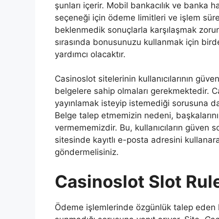
şunları içerir. Mobil bankacılık ve banka 
seçeneği için ödeme limitleri ve işlem sür
beklenmedik sonuçlarla karşılaşmak zor
sırasında bonusunuzu kullanmak için bird
yardımcı olacaktır.
Casinoslot sitelerinin kullanıcılarının güven
belgelere sahip olmaları gerekmektedir. Ca
yayınlamak isteyip istemediği sorusuna da
Belge talep etmemizin nedeni, başkaların
vermememizdir. Bu, kullanıcıların güven s
sitesinde kayıtlı e-posta adresini kullanar
göndermelisiniz.
Casinoslot Slot Rule
Ödeme işlemlerinde özgünlük talep eden k