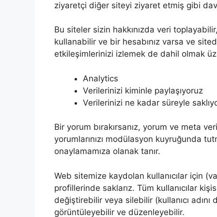
ziyaretçi diğer siteyi ziyaret etmiş gibi dav
Bu siteler sizin hakkınızda veri toplayabil
kullanabilir ve bir hesabınız varsa ve sit
etkileşimlerinizi izlemek de dahil olmak üze
Analytics
Verilerinizi kiminle paylaşıyoruz
Verilerinizi ne kadar süreyle saklıy
Bir yorum bırakırsanız, yorum ve meta veril
yorumlarınızı modülasyon kuyruğunda tut
onaylamamıza olanak tanır.
Web sitemize kaydolan kullanıcılar için (vars
profillerinde saklarız. Tüm kullanıcılar kişis
değiştirebilir veya silebilir (kullanıcı adını
görüntüleyebilir ve düzenleyebilir.