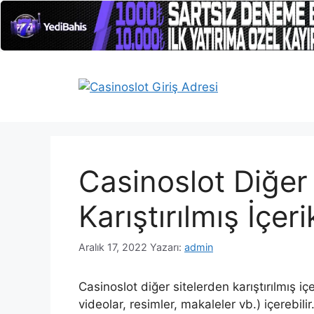
İçeriğe
atla
Casinoslot Diğer
Karıştırılmış İçeri
Aralık 17, 2022
Yazarı:
admin
Casinoslot diğer sitelerden karıştırılmış iç
videolar, resimler, makaleler vb.) içerebili