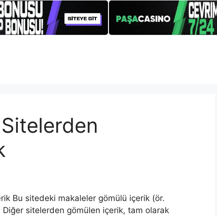
 Sitelerden
k
erik Bu sitedeki makaleler gömülü içerik (ör.
r. Diğer sitelerden gömülen içerik, tam olarak